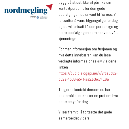
trygg på at det ikke vil påvirke din
kontaktperson eller den gode
oppfølgingen du er vant til fra oss. Vi
fortsetter å være tilgjengelige for deg,
og du vil fortsatt få den personlige og
nære oppfølgingen som har vært vårt
kjennetegn.
For mer informasjon om fusjonen og
hva dette innebærer, kan du lese
vedlagte informasjonsskriv via dene
linken
https://pub.dialogapi.no/v/2fce8c82-
d02a-4b36-a54f-aa21cbc7416a
Ta gjerne kontakt dersom du har
spørsmål eller ønsker en prat om hva
dette betyr for deg.
Vi ser frem til å fortsette det gode
samarbeidet videre!